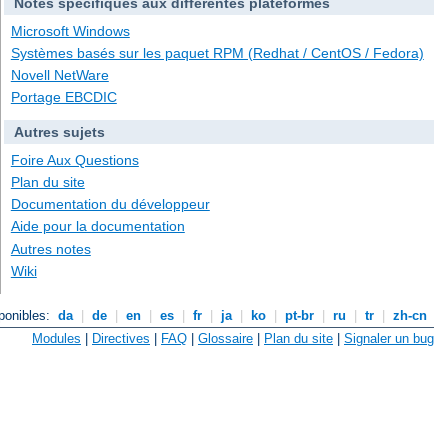
Notes spécifiques aux différentes plateformes
Microsoft Windows
Systèmes basés sur les paquet RPM (Redhat / CentOS / Fedora)
Novell NetWare
Portage EBCDIC
Autres sujets
Foire Aux Questions
Plan du site
Documentation du développeur
Aide pour la documentation
Autres notes
Wiki
ponibles:
da
|
de
|
en
|
es
|
fr
|
ja
|
ko
|
pt-br
|
ru
|
tr
|
zh-cn
Modules
|
Directives
|
FAQ
|
Glossaire
|
Plan du site
|
Signaler un bug