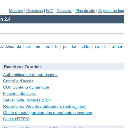
Modules
|
Directives
|
FAQ
|
Glossaire
|
Plan du site
|
Signaler un bug
n 2.4
ponibles:
da
|
de
|
en
|
es
|
fr
|
ja
|
ko
|
pt-br
|
ru
|
tr
|
zh-cn
Recettes / Tutoriels
Authentification et autorisation
Contrôle d'accès
CGI: Contenu dynamique
Fichiers .htaccess
Server Side Includes (SSI)
Répertoires Web des utilisateurs (public_html)
Guide de configuration des mandataires inverses
Guide HTTP/2