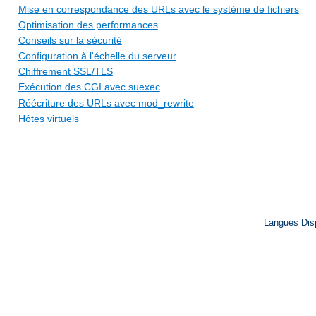
Mise en correspondance des URLs avec le système de fichiers
Optimisation des performances
Conseils sur la sécurité
Configuration à l'échelle du serveur
Chiffrement SSL/TLS
Exécution des CGI avec suexec
Réécriture des URLs avec mod_rewrite
Hôtes virtuels
Langues Dis