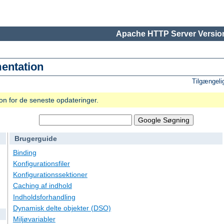
Apache HTTP Server Version
entation
Tilgængeli
n for de seneste opdateringer.
Brugerguide
Binding
Konfigurationsfiler
Konfigurationssektioner
Caching af indhold
Indholdsforhandling
Dynamisk delte objekter (DSO)
Miljøvariabler