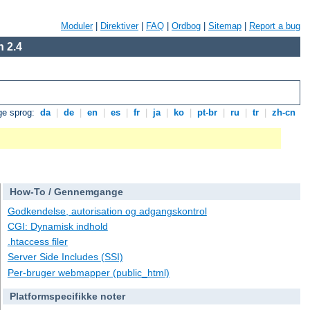
Moduler
|
Direktiver
|
FAQ
|
Ordbog
|
Sitemap
|
Report a bug
 2.4
ge sprog:
da
|
de
|
en
|
es
|
fr
|
ja
|
ko
|
pt-br
|
ru
|
tr
|
zh-cn
How-To / Gennemgange
Godkendelse, autorisation og adgangskontrol
CGI: Dynamisk indhold
.htaccess filer
Server Side Includes (SSI)
Per-bruger webmapper (public_html)
Platformspecifikke noter